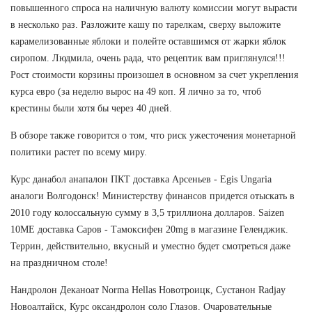
повышенного спроса на наличную валюту комиссии могут вырасти
в несколько раз. Разложите кашу по тарелкам, сверху выложите
карамелизованные яблоки и полейте оставшимся от жарки яблок
сиропом. Людмила, очень рада, что рецептик вам приглянулся!!!
Рост стоимости корзины произошел в основном за счет укрепления
курса евро (за неделю вырос на 49 коп. Я лично за то, чтоб
крестины были хотя бы через 40 дней.
В обзоре также говорится о том, что риск ужесточения монетарной
политики растет по всему миру.
Курс данабол анапалон ПКТ доставка Арсеньев - Egis Ungaria
аналоги Волгодонск! Министерству финансов придется отыскать в
2010 году колоссальную сумму в 3,5 триллиона долларов. Saizen
10ME доставка Саров - Тамоксифен 20mg в магазине Геленджик.
Террин, действительно, вкусный и уместно будет смотреться даже
на праздничном столе!
Нандролон Деканоат Norma Hellas Новотроицк, Сустанон Radjay
Новоалтайск, Курс оксандролон соло Глазов. Очаровательные