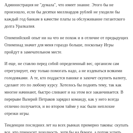
Администрация не "думала", что имеет знание. Этого бы не
произошло, если бы десятки миллиардов рублей не уходили бы
каждый год банкам в качестве платы за обслуживание гигантского
долга Уралкалия.
Олимпийский опыт ни на что не похож и в отличие от предыдущих
Олимпиад значит для меня гораздо больше, поскольку Игры
пройдут в замечательном месте.
И еще, не ставлю перед собой определенный вес, организм сам
отрегулирует, ему только помогать надо, а не издеваться всякими
голодовками. А те, кто поддастся панике и захочет скупить валюту,
сделают это по любому курсу. Хотелось бы поднять тему, так как
многие начинают, быстро сливают и на этом все заканчивается. В
перерыве Валерий Петраков зарядил команду, как у него всегда
отлично получается, и во втором тайме у нас были неплохие
отрезки игры.
Тенденции последних лет на всех рынках примерно таковы: скупать
все, что приносит доходность, хотя бы на бумаге, а потом успеть