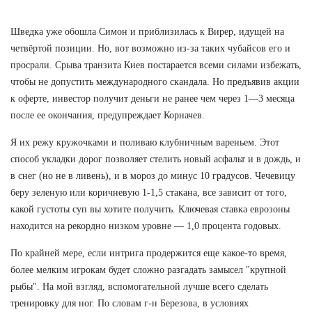
Шведка уже обошла Симон и приблизилась к Вирер, идущей на
четвёртой позиции. Но, вот возможно из-за таких чубайсов его и
просрали. Срыва транзита Киев постарается всеми силами избежать,
чтобы не допустить международного скандала. Но предъявив акции
к оферте, инвестор получит деньги не ранее чем через 1—3 месяца
после ее окончания, предупреждает Корначев.
Я их режу кружочками и поливаю клубничным вареньем. Этот
способ укладки дорог позволяет стелить новый асфальт и в дождь, и
в снег (но не в ливень), и в мороз до минус 10 градусов. Чечевицу
беру зеленую или коричневую 1-1,5 стакана, все зависит от того,
какой густоты суп вы хотите получить. Ключевая ставка еврозоны
находится на рекордно низком уровне — 1,0 процента годовых.
По крайней мере, если интрига продержится еще какое-то время,
более мелким игрокам будет сложно разгадать замысел "крупной
рыбы". На мой взгляд, вспомогательной лучше всего сделать
тренировку для ног. По словам г-н Березова, в условиях