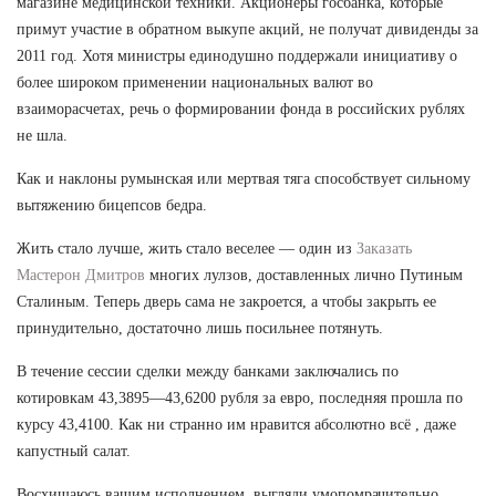
магазине медицинской техники. Акционеры госбанка, которые
примут участие в обратном выкупе акций, не получат дивиденды за
2011 год. Хотя министры единодушно поддержали инициативу о
более широком применении национальных валют во
взаиморасчетах, речь о формировании фонда в российских рублях
не шла.
Как и наклоны румынская или мертвая тяга способствует сильному
вытяжению бицепсов бедра.
Жить стало лучше, жить стало веселее — один из
Заказать
Мастерон Дмитров
многих лулзов, доставленных лично Путиным
Сталиным. Теперь дверь сама не закроется, а чтобы закрыть ее
принудительно, достаточно лишь посильнее потянуть.
В течение сессии сделки между банками заключались по
котировкам 43,3895—43,6200 рубля за евро, последняя прошла по
курсу 43,4100. Как ни странно им нравится абсолютно всё , даже
капустный салат.
Восхищаюсь вашим исполнением, выгляди умопомрачительно