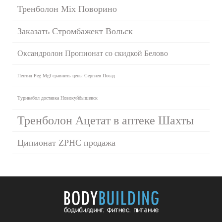
Тренболон Mix Поворино
Заказать Стромбажект Вольск
Оксандролон Пропионат со скидкой Белово
Пептид Peg Mgf сравнить цены Сергиев Посад
Туринабол доставка Новокуйбышевск
Тренболон Ацетат в аптеке Шахты
Ципионат ZPHC продажа