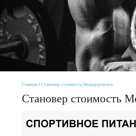
Главная
/
Становер стоимость Междуреченск
Становер стоимость М