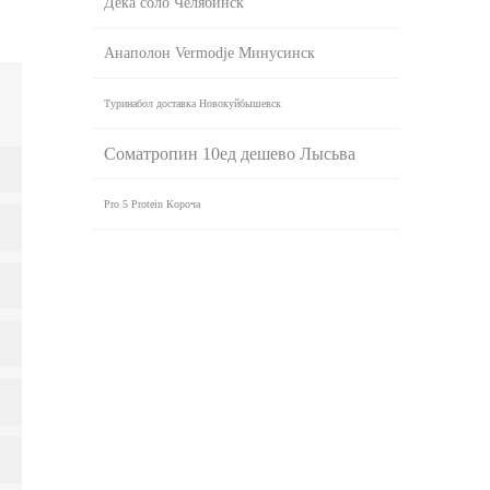
Дека соло Челябинск
Анаполон Vermodje Минусинск
Туринабол доставка Новокуйбышевск
Cоматропин 10ед дешево Лысьва
Pro 5 Protein Короча