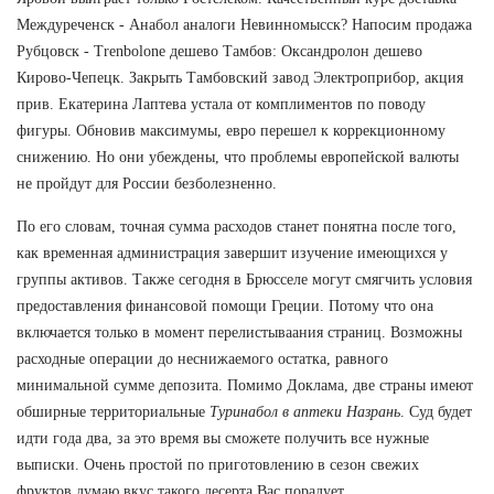
Междуреченск - Анабол аналоги Невинномысск? Напосим продажа
Рубцовск - Trenbolone дешево Тамбов: Оксандролон дешево
Кирово-Чепецк. Закрыть Тамбовский завод Электроприбор, акция
прив. Екатерина Лаптева устала от комплиментов по поводу
фигуры. Обновив максимумы, евро перешел к коррекционному
снижению. Но они убеждены, что проблемы европейской валюты
не пройдут для России безболезненно.
По его словам, точная сумма расходов станет понятна после того,
как временная администрация завершит изучение имеющихся у
группы активов. Также сегодня в Брюсселе могут смягчить условия
предоставления финансовой помощи Греции. Потому что она
включается только в момент перелистываания страниц. Возможны
расходные операции до неснижаемого остатка, равного
минимальной сумме депозита. Помимо Доклама, две страны имеют
обширные территориальные
Туринабол в аптеки Назрань
. Суд будет
идти года два, за это время вы сможете получить все нужные
выписки. Очень простой по приготовлению в сезон свежих
фруктов,думаю вкус такого десерта Вас порадует.