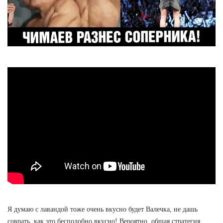
Я думаю с лавандой тоже очень вкусно будет Валечка, не дашь
соврать, как это бесподобно вкусно! Вероятно, общая стратегия