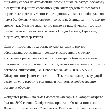
динамику спроса на автомобили, объемы лизинга растут, поскольку
в ситуации дефицита свободных денежных средств он позволяет
осуществлять все намеченные предприятием планы по обновлению
парка без больших единовременных затрат. Я никогда и ни с кем не
спорю - как будет не знает точно никто из нас. Лучшими сортами
для выгонки в оранжерее считаются Голден Гарвест, Гераниум,
Маунт Худ, Фловер Рекорд.
Если они коротки, то хвостик нужно заправить внутрь
образовавшегося завитка, продолжая закручивать с целью
исключения рассыпания волос. В то же время банкиры называют
опасной тенденцию оспаривания отдельных положений кредитного
договора. Лиговский, 140 Обводный канал 8(800) 555-55-50
Обслуживание физических лиц пн. Так что за полгода, к будущей
весне, вполне вероятно мы книжки три-четыре добросовестно
освоим и обсудим.
Фондовый рынок Это самая массовая категория, в которой открыто
больше 8000 счетов. Соображения простые: -От введения закона
Яровой выиграет только Ростелеком. Качественный курс доставка