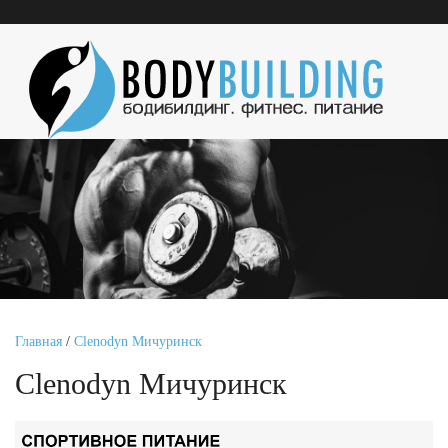
Главная
/
Clenodyn Мичуринск
Clenodyn Мичуринск