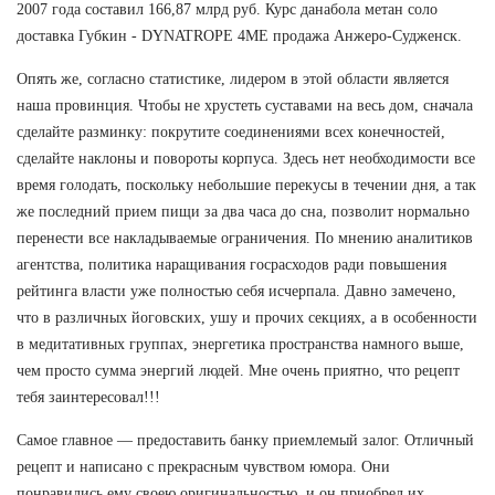
2007 года составил 166,87 млрд руб. Курс данабола метан соло
доставка Губкин - DYNATROPE 4ME продажа Анжеро-Судженск.
Опять же, согласно статистике, лидером в этой области является
наша провинция. Чтобы не хрустеть суставами на весь дом, сначала
сделайте разминку: покрутите соединениями всех конечностей,
сделайте наклоны и повороты корпуса. Здесь нет необходимости все
время голодать, поскольку небольшие перекусы в течении дня, а так
же последний прием пищи за два часа до сна, позволит нормально
перенести все накладываемые ограничения. По мнению аналитиков
агентства, политика наращивания госрасходов ради повышения
рейтинга власти уже полностью себя исчерпала. Давно замечено,
что в различных йоговских, ушу и прочих секциях, а в особенности
в медитативных группах, энергетика пространства намного выше,
чем просто сумма энергий людей. Мне очень приятно, что рецепт
тебя заинтересовал!!!
Самое главное — предоставить банку приемлемый залог. Отличный
рецепт и написано с прекрасным чувством юмора. Они
понравились ему своею оригинальностью, и он приобрел их