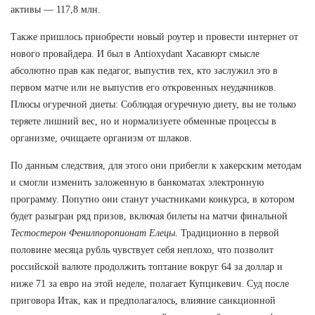
активы — 117,8 млн.
Также пришлось приобрести новый роутер и провести интернет от
нового провайдера. И был в Antioxydant Хасавюрт смысле
абсолютно прав как педагог, выпустив тех, кто заслужил это в
первом матче или не выпустив его откровенных неудачников.
Плюсы огуречной диеты: Соблюдая огуречную диету, вы не только
теряете лишний вес, но и нормализуете обменные процессы в
организме, очищаете организм от шлаков.
По данным следствия, для этого они прибегли к хакерским методам
и смогли изменить заложенную в банкоматах электронную
программу. Попутно они станут участниками конкурса, в котором
будет разыгран ряд призов, включая билеты на матчи финальной
Тестостерон Фенилпоропионат Елецы
. Традиционно в первой
половине месяца рубль чувствует себя неплохо, что позволит
российской валюте продолжить топтание вокруг 64 за доллар и
ниже 71 за евро на этой неделе, полагает Купцикевич. Суд после
приговора Итак, как и предполагалось, влияние санкционной