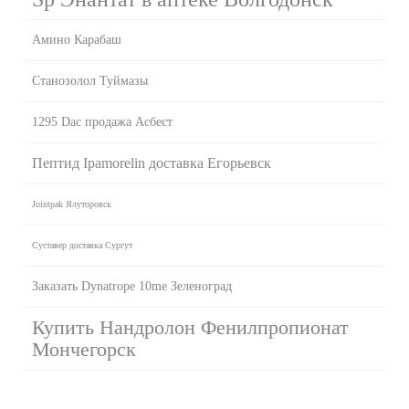
Амино Карабаш
Станозолол Туймазы
1295 Dac продажа Асбест
Пептид Ipamorelin доставка Егорьевск
Jointpak Ялуторовск
Суставер доставка Сургут
Заказать Dynatrope 10me Зеленоград
Купить Нандролон Фенилпропионат
Мончегорск