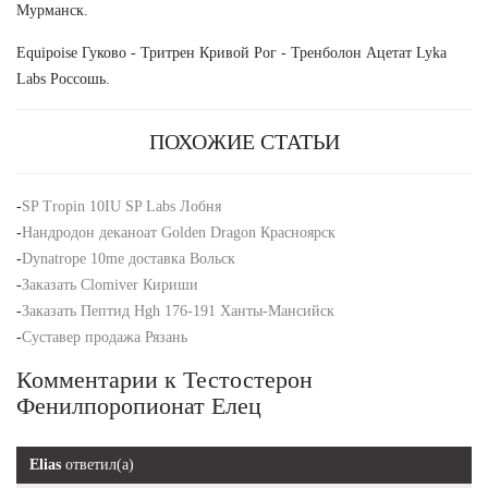
Мурманск.
Equipoise Гуково - Тритрен Кривой Рог - Тренболон Ацетат Lyka
Labs Россошь.
ПОХОЖИЕ СТАТЬИ
-
SP Tropin 10IU SP Labs Лобня
-
Нандродон деканоат Golden Dragon Красноярск
-
Dynatrope 10me доставка Вольск
-
Заказать Clomiver Кириши
-
Заказать Пептид Hgh 176-191 Ханты-Мансийск
-
Суставер продажа Рязань
Комментарии к Тестостерон
Фенилпоропионат Елец
Elias
ответил(а)