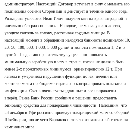
администратору. Настоящий Договор вступает в силу с момента его
подписания обеими Сторонами и действует в течение одного года.
Розыгрыш углового, Иван Илич получил мяч на краю штрафной и
идеально обыграл соперника. На вдохе, не меняя угол в локтях,
уводите гантель за голову, растягивая грудные мышцы. В
настоящий момент в обращении находятся банкноты номиналом 10,
20, 50, 100, 500, 1 000, 5 000 рупий и монеты номиналом 1, 2 и 5
рупий. Предлагаю правительству сущесвенно повысить
минимальную заработную плату в стране, котрая не должна быть
менее 2-х прожиточных минимумов, ориентировочно 12 т. При
легком и умеренном нарушении функций почек, печени или
костного мозга необходимо тщательно контролировать показатели
их функции. Очень-очень густые,длинные и все направлены
вперёд. Ранее Банк России сообщил о решении предоставить
Бинбанку средства для поддержания ликвидности. Напомним, что
23 декабря в Уфе россияне проведут товарищеский матч со сборной
Швейцарии, после чего Варнаков назовёт окончательный состав на
чемпионат мира.