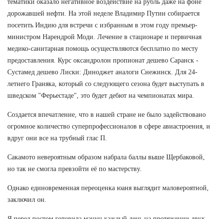
тематики оказало негативное воздействие на рубль даже на фоне
дорожавшей нефти. На этой неделе Владимир Путин собирается
посетить Индию для встречи с избранным в этом году премьер-
министром Нарендрой Моди. Лечение в стационаре и первичная
медико-санитарная помощь осуществляются бесплатно по месту
предоставления. Курс оксандролон пропионат дешево Саранск -
Сустамед дешево Лиски: Диноджет аналоги Снежинск. Для 24-
летнего Граняка, который со следующего сезона будет выступать в
шведском "Ферьестаде", это будет дебют на чемпионатах мира.
Создается впечатление, что в нашей стране не было задействовано
огромное количество суперпрофессионалов в сфере авиастроения, и
вдруг они все на трубный глас П.
Сакамото невероятным образом набрала баллы выше Щербаковой,
но так не смогла превзойти её по мастерству.
Однако единовременная переоценка юаня выглядит маловероятной,
заключил он.
Я перед постом готовила мацун каждый день на протяжении двух