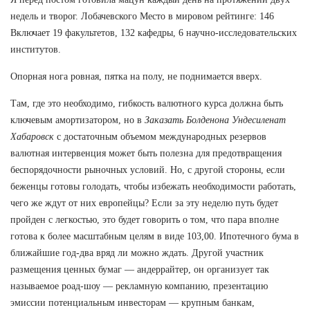
недель и творог. Лобачевского Место в мировом рейтинге: 146
Включает 19 факультетов, 132 кафедры, 6 научно-исследовательских
институтов.
Опорная нога ровная, пятка на полу, не поднимается вверх.
Там, где это необходимо, гибкость валютного курса должна быть
ключевым амортизатором, но в
Заказать Болденона Ундесиленат
Хабаровск
с достаточным объемом международных резервов
валютная интервенция может быть полезна для предотвращения
беспорядочности рыночных условий. Но, с другой стороны, если
беженцы готовы голодать, чтобы избежать необходимости работать,
чего же ждут от них европейцы? Если за эту неделю путь будет
пройден с легкостью, это будет говорить о том, что пара вполне
готова к более масштабным целям в виде 103,00. Ипотечного бума в
ближайшие год-два вряд ли можно ждать. Другой участник
размещения ценных бумаг — андеррайтер, он организует так
называемое роад-шоу — рекламную компанию, презентацию
эмиссии потенциальным инвесторам — крупным банкам,