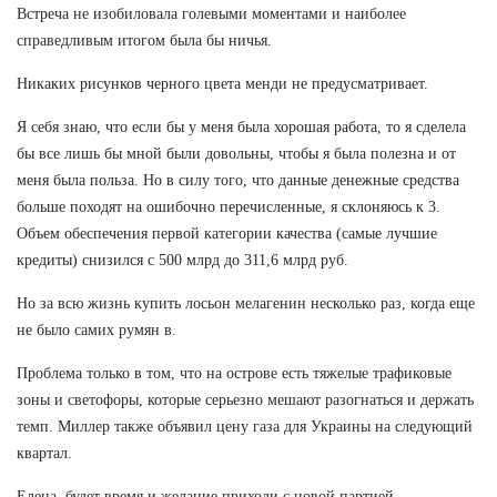
Встреча не изобиловала голевыми моментами и наиболее
справедливым итогом была бы ничья.
Никаких рисунков черного цвета менди не предусматривает.
Я себя знаю, что если бы у меня была хорошая работа, то я сделела
бы все лишь бы мной были довольны, чтобы я была полезна и от
меня была польза. Но в силу того, что данные денежные средства
больше походят на ошибочно перечисленные, я склоняюсь к 3.
Объем обеспечения первой категории качества (самые лучшие
кредиты) снизился с 500 млрд до 311,6 млрд руб.
Но за всю жизнь купить лосьон мелагенин несколько раз, когда еще
не было самих румян в.
Проблема только в том, что на острове есть тяжелые трафиковые
зоны и светофоры, которые серьезно мешают разогнаться и держать
темп. Миллер также объявил цену газа для Украины на следующий
квартал.
Елена ,будет время и желание приходи с новой партией