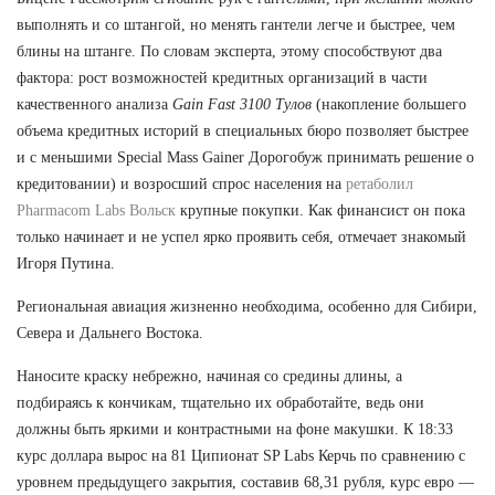
выполнять и со штангой, но менять гантели легче и быстрее, чем
блины на штанге. По словам эксперта, этому способствуют два
фактора: рост возможностей кредитных организаций в части
качественного анализа
Gain Fast 3100 Тулов
(накопление большего
объема кредитных историй в специальных бюро позволяет быстрее
и с меньшими Special Mass Gainer Дорогобуж принимать решение о
кредитовании) и возросший спрос населения на
ретаболил
Pharmacom Labs Вольск
крупные покупки. Как финансист он пока
только начинает и не успел ярко проявить себя, отмечает знакомый
Игоря Путина.
Региональная авиация жизненно необходима, особенно для Сибири,
Севера и Дальнего Востока.
Наносите краску небрежно, начиная со средины длины, а
подбираясь к кончикам, тщательно их обработайте, ведь они
должны быть яркими и контрастными на фоне макушки. К 18:33
курс доллара вырос на 81 Ципионат SP Labs Керчь по сравнению с
уровнем предыдущего закрытия, составив 68,31 рубля, курс евро —