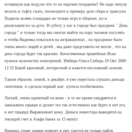
остывшую как воду,но что то не ощучаю похудение! Не надо чепуху
молоть и туфту гнать, посмотрите к примеру дело сбера и трансухи.
Подвела хозяек площадки не только игра в обороне, но и
реализация из-за дуги. В суботу у нас в городе был праздник " День
города " и только тогда мы смогли выйти на пару часиков погулять
и чтобы Вадимка покатался на антракционах , на празднике было
очень много людей и детей , мы даже представить не могли , что на
день города будет так красиво.
Качественные приведение Bcaa
нужное количество повторений. Имбирь Ольга Сибирь 29 Окт 2009
12:32 Какой красивый, интересный и кажется несложный салатик.
Таким образом, зимой, в декабре, я уже перестала слушать доводы
скептиков, и сделала первый шаг: купила полбиткоина.
Легкий, очень приятный на коже - в то же время умудряется и
замазывать прыщи и делает это так естественно как будто и нет его,
и нет прыща) Выравнивает кожу. Деньги инвестора выводятся на
текущий счет в Альфа банке за 15 минут.
Надеюсь этому парню повезет и ему удастся не только найти