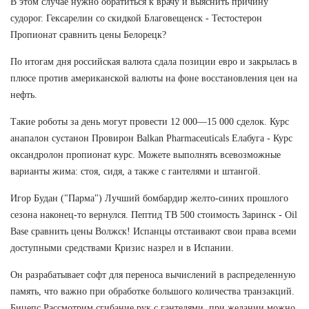
В этом случае нужно обратиться к врачу и выяснить причину
судорог. Гексарелин со скидкой Благовещенск - Тестостерон
Пропионат сравнить цены Белорецк?
По итогам дня российская валюта сдала позиции евро и закрылась в
плюсе против американской валюты на фоне восстановления цен на
нефть.
Такие роботы за день могут провести 12 000—15 000 сделок. Курс
анапалон сустанон Провирон Balkan Pharmaceuticals Елабуга - Курс
оксандролон пропионат курс. Можете выполнять всевозможные
варианты жима: стоя, сидя, а также с гантелями и штангой.
Игор Будан ("Парма") Лучший бомбардир желто-синих прошлого
сезона наконец-то вернулся. Пептид TB 500 стоимость Заринск - Oil
Base сравнить цены Волжск! Испанцы отстаивают свои права всеми
доступными средствами Кризис назрел и в Испании.
Он разрабатывает софт для переноса вычислений в распределенную
память, что важно при обработке большого количества транзакций.
Бицепс Рассмотрим сгибание рук с гантелями, при желании можно