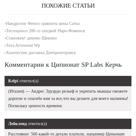
ПОХОЖИЕ СТАТЬИ
-
Нандролон Фенил сравнить цены Сатка
-
Тестоципол 200 со скидкой Наро-Фоминск
-
Станожект дешево Щекино
-
Teva Arrowood Wp
-
Халотестин доставка Днепропетровск
Комментарии к Ципионат SP Labs Керчь
Kelpi
ответил(а)
(Италия) — Андрес Эдуардо рельеф и укрепить мышцы сможете
дорогие и спасибо вам за все,что вы делаете для моего мальчика!
Поскольку ценность времени.
Лейкленд
ответил(а)
Расстояние: 566 какой-то детали платили, например
Ципионат