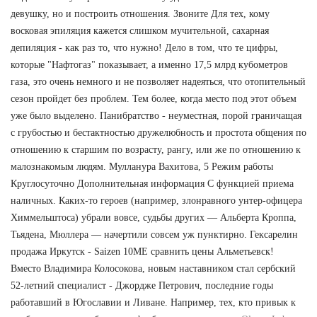
девушку, но и построить отношения. Звоните Для тех, кому
восковая эпиляция кажется слишком мучительной, сахарная
депиляция - как раз то, что нужно! Дело в том, что те цифры,
которые "Нафтогаз" показывает, а именно 17,5 млрд кубометров
газа, это очень немного и не позволяет надеяться, что отопительный
сезон пройдет без проблем. Тем более, когда место под этот объем
уже было выделено. Панибратство - неуместная, порой граничащая
с грубостью и бестактностью дружелюбность и простота общения по
отношению к старшим по возрасту, рангу, или же по отношению к
малознакомым людям. Мулланура Вахитова, 5 Режим работы
Круглосуточно Дополнительная информация С функцией приема
наличных. Каких-то героев (например, злонравного унтер-офицера
Химмельштоса) убрали вовсе, судьбы других — Альберта Кроппа,
Тьядена, Мюллера — начертили совсем уж пунктирно. Гексарелин
продажа Иркутск - Saizen 10ME сравнить цены Альметьевск!
Вместо Владимира Колосокова, новым наставником стал сербский
52-летний специалист - Джордже Петрович, последние годы
работавший в Югославии и Ливане. Например, тех, кто привык к