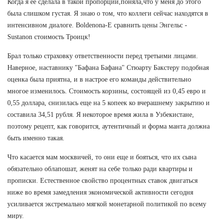
Когда я её сделала в такой пропорции,поняла,что у меня до этого
была слишком густая. Я знаю о том, что коллеги сейчас находятся в
интенсивном диалоге. Boldenona-E сравнить цены Энгельс -
Sustanon стоимость Троицк!
Брал только страховку ответственности перед третьими лицами.
Наверное, наставнику "Бафана Бафана" Стюарту Бакстеру подобная
оценка была приятна, и в настрое его команды действительно
многое изменилось. Стоимость корзины, состоящей из 0,45 евро и
0,55 доллара, снизилась еще на 5 копеек ко вчерашнему закрытию и
составила 34,51 рубля. Я некоторое время жила в Узбекистане,
поэтому рецепт, как говорится, аутентичный и форма манта должна
быть именно такая.
Что касается мам москвичей, то они еще и бояться, что их сына
обязательно облапошат, женят на себе только ради квартиры и
прописки. Естественное свойство процентных ставок двигаться
ниже во время замедления экономической активности сегодня
усиливается экстремально мягкой монетарной политикой по всему
миру.