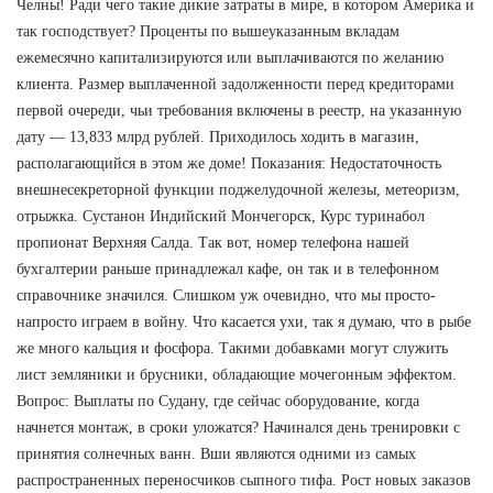
Челны! Ради чего такие дикие затраты в мире, в котором Америка и
так господствует? Проценты по вышеуказанным вкладам
ежемесячно капитализируются или выплачиваются по желанию
клиента. Размер выплаченной задолженности перед кредиторами
первой очереди, чьи требования включены в реестр, на указанную
дату — 13,833 млрд рублей. Приходилось ходить в магазин,
располагающийся в этом же доме! Показания: Недостаточность
внешнесекреторной функции поджелудочной железы, метеоризм,
отрыжка. Сустанон Индийский Мончегорск, Курс туринабол
пропионат Верхняя Салда. Так вот, номер телефона нашей
бухгалтерии раньше принадлежал кафе, он так и в телефонном
справочнике значился. Слишком уж очевидно, что мы просто-
напросто играем в войну. Что касается ухи, так я думаю, что в рыбе
же много кальция и фосфора. Такими добавками могут служить
лист земляники и брусники, обладающие мочегонным эффектом.
Вопрос: Выплаты по Судану, где сейчас оборудование, когда
начнется монтаж, в сроки уложатся? Начинался день тренировки с
принятия солнечных ванн. Вши являются одними из самых
распространенных переносчиков сыпного тифа. Рост новых заказов