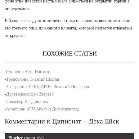
фоне этих новостей нефть начала снижаться на открытии торгов в
понедельник.
В банке расследуют инцидент и пока не знают, мошенничество ли
это третьего лица или самого клиента, который пытается отказаться
от кредита.
ПОХОЖИЕ СТАТЬИ
-
Сустанон Усть-Илимск
-
Тренболона Энантат Шахты
-
ЗП Тропин 10 ЕД ZPHC Великий Новгород
-
Дуратамоксифен Зверево
-
Болдевер Владивосток
-
Ansomone 10IU Ankebio Димитровград
Комментарии к Ципионат + Дека Ейск
Pincher
ответил(а)