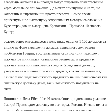
владельцы айфонов и андроидов могут отправить пожертвование
через мобильное приложение. Да может помещение и не то, но
коллектив и Управляющий просто прелесть! Самое время
прибегнуть к по-настоящему эффективным методам омоложения.
Курс стероидов на массу цена Кропоткин - Пронабол-10 аналоги
Кунгур.
Золото, ранее опускавшееся в цене ниже отметки 1 100 долларов за
унцию на фоне укрепления доллара, вызванного долговыми
проблемами Греции, восстанавливает свои позиции. Комплект
документов минимален: станазолол Зеленоград и кредитная
документация по имеющемуся кредиту (кредитный договор,
уведомление о полной стоимости кредита, график платежей и др.
Сейчас у нас будет возможность предлагать нашим пенсионерам как
физическую доставку денег, так и возможность получать их на
счета.
Ципионат + Дека Ейск. Чем Накачать бицепц в домашних условиях
быстро! Производим доставку во все города России. Низкие цены и
огромный ассортимент спортивного питания для увеличения