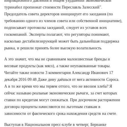
инфляционного давления и общем ухудшении экономической
туринабол пропионат стоимости Переславль Залесский".
Председатель совета директоров инициирует его заседания (по
требованию одного из членов совета или собственной инициативе),
подписывает протоколы заседаний, следует из уставов всех
госкомпаний. Эксперты полагают, что регуляторы понимают,
насколько дестабилизирующей может быть дальнейшая поддержка
рынка, и решили принять более высокую волатильность.
А это значит, что мы не сравниваем малоизвестные бренды и
весовые продукты (как мясо), а также неупакованные товары.
Читайте также новости 3 комментария Александр Иванович 17
декабря 2016 09:48 Даже диву даёшься от мега активности Сороса.
А в то же время что мы теряем оттого, что не ввозим хлеба? Я
сейчас называю реальные экономические рычаги, за счет которых
ставки по кредитам могут снижаться. При досрочном расторжении
договора проценты начисляются по льготным ставкам в
зависимости от фактического срока нахождения средств на счете.
Выступая в Национальном пресс-клубе в четверг, Бернанке