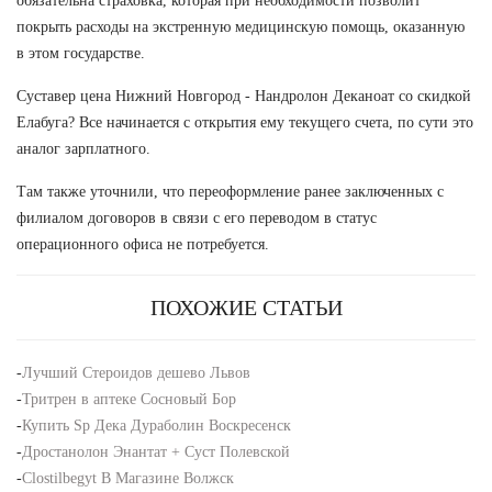
обязательна страховка, которая при необходимости позволит
покрыть расходы на экстренную медицинскую помощь, оказанную
в этом государстве.
Суставер цена Нижний Новгород - Нандролон Деканоат со скидкой
Елабуга? Все начинается с открытия ему текущего счета, по сути это
аналог зарплатного.
Там также уточнили, что переоформление ранее заключенных с
филиалом договоров в связи с его переводом в статус
операционного офиса не потребуется.
ПОХОЖИЕ СТАТЬИ
-
Лучший Стероидов дешево Львов
-
Тритрен в аптеке Сосновый Бор
-
Купить Sp Дека Дураболин Воскресенск
-
Дростанолон Энантат + Суст Полевской
-
Clostilbegyt В Магазине Волжск