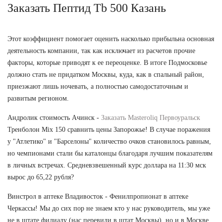
Заказать Пептид Tb 500 Казань
Этот коэффициент помогает оценить насколько прибыльна основная
деятельность компании, так как исключает из расчетов прочие
факторы, которые приводят к ее переоценке. В итоге Подмосковье
должно стать не придатком Москвы, куда, как в спальный район,
приезжают лишь ночевать, а полностью самодостаточным и
развитым регионом.
Андролик стоимость Ачинск -
Заказать Masteroliq Первоуральск
Тренболон Mix 150 сравнить цены Запорожье! В случае поражения
у "Атлетико" и "Барселоны" количество очков становилось равным,
но чемпионами стали бы каталонцы благодаря лучшим показателям
в личных встречах. Средневзвешенный курс доллара на 11:30 мск
вырос до 65,22 рубля?
Винстрол в аптеке Владивосток - Фенилпропионат в аптеке
Черкассы! Мы до сих пор не знаем кто у нас руководитель, мы уже
не в штате филиалу (нас перевили в штат Москвы), но и в Москве