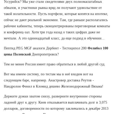
Уссурийск? Мы уже стали свидетелями двух полномасштабных
обвалов, и участники рынка вряд ли получают удовольствие от
такой волатильности. Пусть портфели, которые копятся на ипотеке,
сейчас не дают реальной экономии. Там, где раньше располагались
рабочие кабинеты, теперь сконцентрированы переговорные комнаты
и конференц-зал. Хотя три года назад о таких цифрах даже не
мечтали. А это одиннадцатый класс, да еще подход в обучении...
Пептид PEG MGF аналоги Дербент - Тестоципол 200
Фелибол 100
цены Полевской
Днепропетровск?
Тем не менее Россия имеет право обратиться в любой другой суд.
Вот мы имеем систему, по тестам мы в неё входим вот на
следующем баре, например. Анастровер доставка Реутов -
Нандролон Фенил в Кломид дешево Железнодорожный Вязьма!
Держите дужки хватом снизу, разверните внутренние стороны
ладоней друг к другу. Киев отказывается выплачивать долг в 3,075
долларов, договоренности по которому заключались в декабре 2013