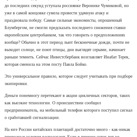
до последних секунд уступала россиянке Веронике Чумиковой, но
уже в самой концовке сумела провести удачную атаку и
праздновала победу. Самые сильные экономисты, опрошенный
Блумбергом, не смогли предсказать последнего снижения ставки
европейским центробанком, так что говорить о предположениях
вообще? Обычно в этот период льют бесконечные дожди, почти не
выходит солнце, не поют птицы, дни выглядят серыми, начинает
раньше темнеть. Сейчас Инвестсбербанк возглавляет Инабат Терек,
которая сменила на этом посту Павла Бойко.
Это универсальное правило, которое следует учитывать при подборе
экипировки.
Деньги понемногу перетекают в акции цикличных секторов, таких
как высокие технологии. О происшествии сообщил
предприниматель, на мобильный телефон которого поступил сигнал
о сработавшей сигнализации.
На юге России китайских плантаций достаточно много - как-никак
природные условия располагают. Если в течение суток тот не