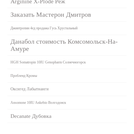
Arginine X-Plode Реж
Заказать Мастерон Дмитров
Джинтропин 4ед продажа Гусь Хрустальный
Данабол стоимость Комсомольск-На-
Амуре
HGH Somatropin 10IU Genopharm Солнечногорск
Пробленд Кромы
Оксигед Лабытнанги
Ansomone 10IU Ankebio Волгодонск
Decanate Дубовка