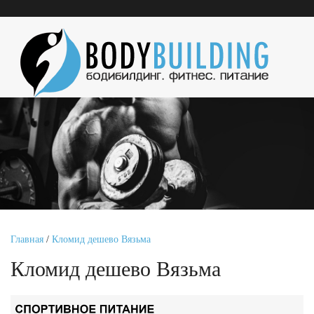
Главная
/
Кломид дешево Вязьма
Кломид дешево Вязьма