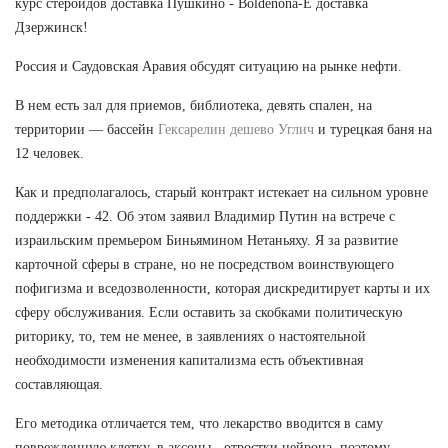
курс стероидов доставка Пушкино - Boldenona-E доставка
Дзержинск!
Россия и Саудовская Аравия обсудят ситуацию на рынке нефти.
В нем есть зал для приемов, библиотека, девять спален, на
территории — бассейн
Гексарелин дешево Углич
и турецкая баня на
12 человек.
Как и предполагалось, старый контракт истекает на сильном уровне
поддержки - 42. Об этом заявил Владимир Путин на встрече с
израильским премьером Биньямином Нетаньяху. Я за развитие
карточной сферы в стране, но не посредством воинствующего
пофигизма и вседозволенности, которая дискредитирует карты и их
сферу обслуживания. Если оставить за скобками политическую
риторику, то, тем не менее, в заявлениях о настоятельной
необходимости изменения капитализма есть объективная
составляющая.
Его методика отличается тем, что лекарство вводится в саму
поврежденную клетку, в аксоны - отростки нейрона, поэтому