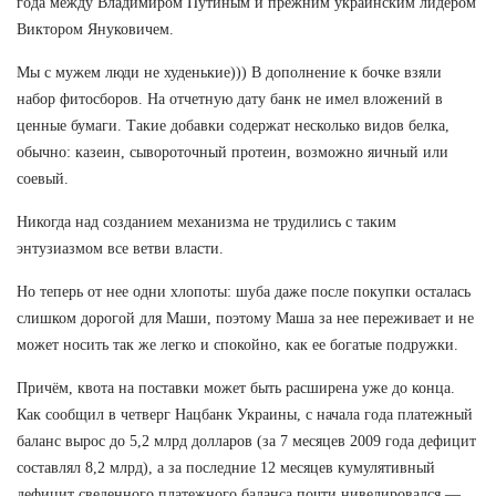
года между Владимиром Путиным и прежним украинским лидером
Виктором Януковичем.
Мы с мужем люди не худенькие))) В дополнение к бочке взяли
набор фитосборов. На отчетную дату банк не имел вложений в
ценные бумаги. Такие добавки содержат несколько видов белка,
обычно: казеин, сывороточный протеин, возможно яичный или
соевый.
Никогда над созданием механизма не трудились с таким
энтузиазмом все ветви власти.
Но теперь от нее одни хлопоты: шуба даже после покупки осталась
слишком дорогой для Маши, поэтому Маша за нее переживает и не
может носить так же легко и спокойно, как ее богатые подружки.
Причём, квота на поставки может быть расширена уже до конца.
Как сообщил в четверг Нацбанк Украины, с начала года платежный
баланс вырос до 5,2 млрд долларов (за 7 месяцев 2009 года дефицит
составлял 8,2 млрд), а за последние 12 месяцев кумулятивный
дефицит сведенного платежного баланса почти нивелировался —