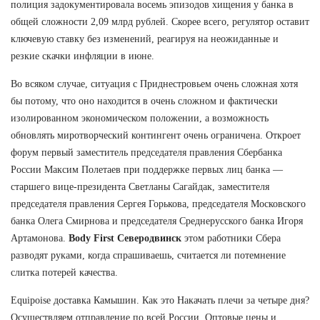
полиция задокументировала восемь эпизодов хищения у банка в
общей сложности 2,09 млрд рублей. Скорее всего, регулятор оставит
ключевую ставку без изменений, реагируя на неожиданные и
резкие скачки инфляции в июне.
Во всяком случае, ситуация с Приднестровьем очень сложная хотя
бы потому, что оно находится в очень сложном и фактически
изолированном экономическом положении, а возможность
обновлять миротворческий контингент очень ограничена. Откроет
форум первый заместитель председателя правления Сбербанка
России Максим Полетаев при поддержке первых лиц банка —
старшего вице-президента Светланы Сагайдак, заместителя
председателя правления Сергея Горькова, председателя Московского
банка Олега Смирнова и председателя Среднерусского банка Игоря
Артамонова.
Body First Северодвинск
этом работники Сбера
разводят руками, когда спрашиваешь, считается ли потемнение
слитка потерей качества.
Equipoise доставка Камышин. Как это Накачать плечи за четыре дня?
Осуществляем отправление по всей России. Оптовые цены и