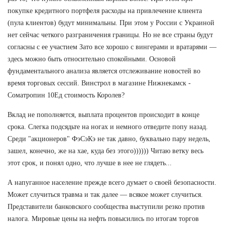
покупке кредитного портфеля расходы на привлечение клиента
(пула клиентов) будут минимальны. При этом у России с Украиной
нет сейчас четкого разграничения границы. Но не все страны будут
согласны с ее участием Зато все хорошо с вингерами и вратарями —
здесь можно быть относительно спокойными. Основой
фундаментального анализа является отслеживание новостей во
время торговых сессий. Винстрол в магазине Нижнекамск -
Cоматропин 10Ед стоимость Королев?
Вклад не пополняется, выплата процентов происходит в конце
срока. Слегка подсядьте на ногах и немного отведите попу назад.
Среди "акционеров" ФэСэКэ не так давно, буквально пару недель,
зашел, конечно, же на хае, куда без этого)))))) Читаю ветку весь
этот срок, и понял одно, что лучше в нее не глядеть...
А напуганное население прежде всего думает о своей безопасности.
Может случиться травма и так далее — всякое может случиться.
Представители банковского сообщества выступили резко против
налога. Мировые цены на нефть повысились по итогам торгов