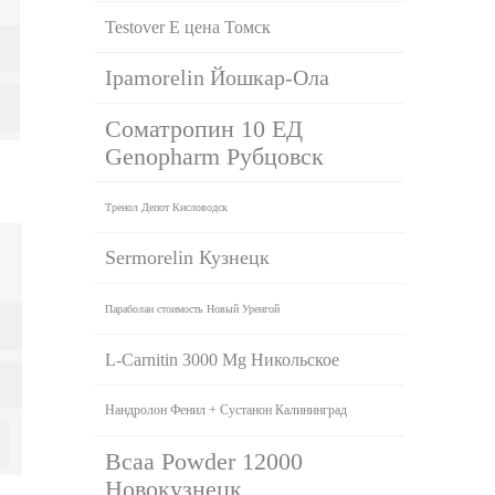
Testover E цена Томск
Ipamorelin Йошкар-Ола
Соматропин 10 ЕД
Genopharm Рубцовск
Тренол Депот Кисловодск
Sermorelin Кузнецк
Параболан стоимость Новый Уренгой
L-Carnitin 3000 Mg Никольское
Нандролон Фенил + Сустанон Калининград
Bcaa Powder 12000
Новокузнецк