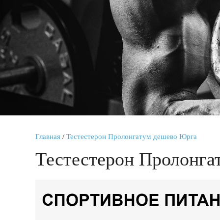
Главная
/
Тестестерон Пролонгатум дешево Юрга
Тестестерон Пролонга