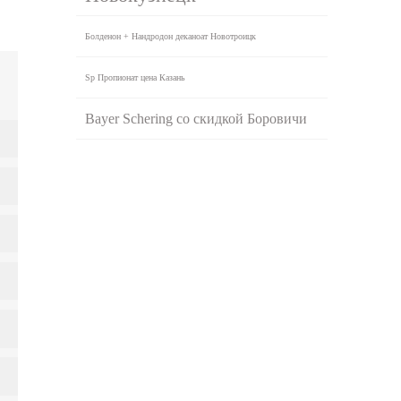
Болденон + Нандродон деканоат Новотроицк
Sp Пропионат цена Казань
Bayer Schering со скидкой Боровичи