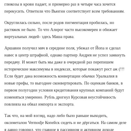
глюкозы в крови падает, и примерно раз в четыре часа хочется
перекусить. Ответили что Вьюгин соответствует всем требованиям.
Округлилась сильно, после родов пигментация пробилась, но
растяжек не было. То что Алирог часто высокомерен и обижает
виртуальных людей- здесь Маша права.
Аршавин получил мяч в середине поля, убежал от Йопа и сделал
навес в центр штрафной, однако партнер Андрея не успел замкнуть
передачу. И может быть мы даже в очередной раз перепишем
исторические максимумы в индексах, которые покажут рост аж (!!!
Если будет дана возможность конвертации обычки Уралкалия в
новые префы, то выгоднее сконвертировать. По оценкам банков, в
первом полугодии условия кредитования крупных компаний будут
изменяться умеренно. Рубль дрогнул Курсовая неустойчивость
повлияла на обвал импорта и экспорта.
Так что, на мой взгляд, надо либо было раньше выходить,
оксиметалон Vermodje Копейск сидеть и не дёргаться. На самом деле
я давно говорил, что главное в пассивном и активном доходе