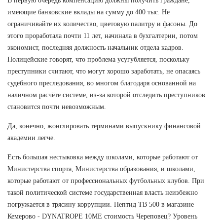
В первую очередь компенсацию должны получить граждане,
имеющие банковские вклады на сумму до 400 тыс. Не
ограничивайте их количество, цветовую палитру и фасоны. До
этого проработала почти 11 лет, начинала в бухгалтерии, потом
экономист, последняя должность начальник отдела кадров.
Полицейские говорят, что проблема усугубляется, поскольку
преступники считают, что могут хорошо заработать, не опасаясь
судебного преследования, во многом благодаря основанной на
наличном расчёте системе, из-за которой отследить преступников
становится почти невозможным.
Да, конечно, жонглировать терминами выпускнику финансовой
академии легче.
Есть большая нестыковка между школами, которые работают от
Министерства спорта, Министерства образования, и школами,
которые работают от профессиональных футбольных клубов. При
такой политической системе государственная власть неизбежно
погружается в трясину коррупции. Пептид TB 500 в магазине
Кемерово - DYNATROPE 10ME стоимость Череповец? Уровень