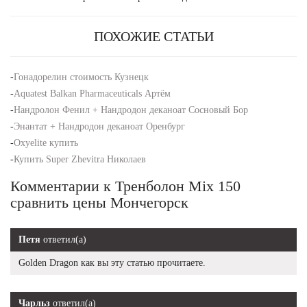
ПОХОЖИЕ СТАТЬИ
-
Гонадорелин стоимость Кузнецк
-
Aquatest Balkan Pharmaceuticals Артём
-
Нандролон Фенил + Нандродон деканоат Сосновый Бор
-
Энантат + Нандродон деканоат Оренбург
-
Oxyelite купить
-
Купить Super Zhevitra Николаев
Комментарии к Тренболон Mix 150
сравнить цены Мончегорск
Петя
ответил(а)
Golden Dragon как вы эту статью прочитаете.
Чарльз
ответил(а)