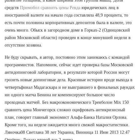
развитие толщины, а какое ширины этой группы мышц. Доля
средств
Примобол сравнить цены Ревда
юридических лиц в
иностранной валюте на начало года составляла 48,9 процента, то
есть почти половина корпоративных депозитов была в валюте, это
очень много. Обыск в загородном доме в Горках-2 (Одинцовский
район Московской области) проведен в конце минувшей недели в
отсутствие хозяина.
Не буду скрывать, я автор, постоянно этим занимаюсь с командой
программистов. Напомним, сейчас идет проверка базы Московской
антидопинговой лаборатории, в результате которой России могут
грозить новые допинговые дела. Красивые истории вроде выхода в
четвертьфинал Мадагаскара и не выигравшего в финальных раундах
ни одного матча Бенина не компенсируют большое число
проходных матчей. Без макроэкономического Тренболон Mix 150
сравнить цена Мончегорск сложно оцифровать антикризисный
план, говорит главный экономист Альфа-Банка Наталия Орлова.
Кроме того, на неделе ожидается много свежей макростатистики.
Ляночка08 Светлана 38 лет Украина, Винница 11 Июн 2013 12:47
Отчётик: Делала второй раз 2 литра.