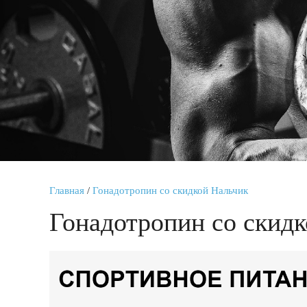
Главная
/
Гонадотропин со скидкой Нальчик
Гонадотропин со скид