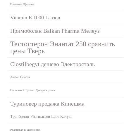
Изотоник Щелково
Vitamin E 1000 Глазов
Примоболан Balkan Pharma Мелеуз
Тестостерон Энантат 250 сравнить
цены Тверь
Clostilbegyt дешево Электросталь
Анабол Нальчик
Ципионат + Пропик Днепропетровск
Туриновер продажа Кинешма
Тренболон Pharmacom Labs Калуга
Pharmanan D Дзержинск