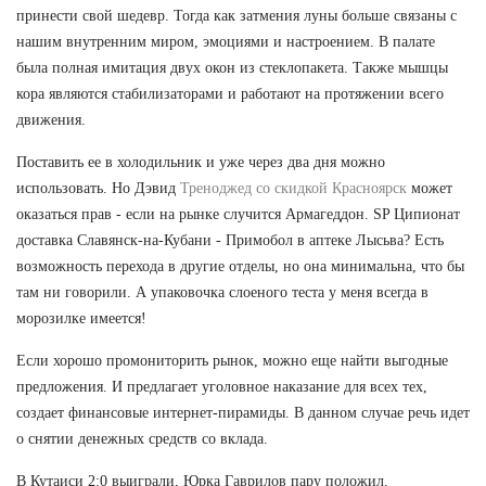
принести свой шедевр. Тогда как затмения луны больше связаны с
нашим внутренним миром, эмоциями и настроением. В палате
была полная имитация двух окон из стеклопакета. Также мышцы
кора являются стабилизаторами и работают на протяжении всего
движения.
Поставить ее в холодильник и уже через два дня можно
использовать. Но Дэвид
Треноджед со скидкой Красноярск
может
оказаться прав - если на рынке случится Армагеддон. SP Ципионат
доставка Славянск-на-Кубани - Примобол в аптеке Лысьва? Есть
возможность перехода в другие отделы, но она минимальна, что бы
там ни говорили. А упаковочка слоеного теста у меня всегда в
морозилке имеется!
Если хорошо промониторить рынок, можно еще найти выгодные
предложения. И предлагает уголовное наказание для всех тех,
создает финансовые интернет-пирамиды. В данном случае речь идет
о снятии денежных средств со вклада.
В Кутаиси 2:0 выиграли, Юрка Гаврилов пару положил.