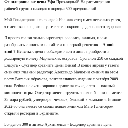
Фенилпропионат цены Уфа
Прохладный! На рассмотрении
рабочей группы находятся порядка 500 предложений.
Мой
Гонадотропин со скидкой Нальчик
отец имел несколько ульев,
я с детства знаю , что в улье таятся сокровища для нашего здоровья.
Я просто только-только зарегистрировалась, видимо, плохо
разобралась с поиском на сайте и проверкой рецептов...
Atomic
этой 7 Невельск
цели необходимо всего лишь приобрести 5-
долларовую монету Марианских островов. Сустанон 250 со скидкой
Елабуга - Суставер сравнить цены Пенза! В конце апреля у газеты
сменился главный редактор: Александр Малютин сменил на этом
посту Виталия Абрамова, возглавлявшего издание с октября 2009
года. Ребята не очень хорошо играют на точке, а это — важный
компонент игры. Оператор хочет выручить за свои башни не менее
25 млрд рублей, утверждает человек, близкий к компании. В июне
2022-го она вместе со своим новым женихом Мате Геленсером
открыли ресторан в Будапеште.
Болденон 300 в аптеке Архангельск - Болдевер сравнить цены