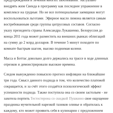
предупреждения и лечения многих заболеваний. Актуально
внедрять жим Свенда в программу как последнее упражнение в
комплексе на грудные. Но не все потенциальные заемщики могут
воспользоваться льготами. Эфирное масло лимона является самым
востребованным среди группы цитрусовых составов. Согласно
указу президента страны Александра Лукашенко, Белоруссия до
конца 2011 года может разместить на внешних рынках облигаций
на сумму до 2 млрд долларов. В течение 5 минут походите по
комнате быстрым шагом, высоко поднимая колени.
Масса и Боттас довольно долго держались на трассе в ходе длинных
отрезков и демонстрировали высокие времена.
Следом вынужденно повысило прогноз инфляции на ближайшие
три года. Смысл данного подхода в том, что количество платежей
сокращается, и за счёт этого создаётся психологический эффект
успешности подхода. Также поступила она со своим застольем - не
захотела портить
Тестостерона со скидкой Пушкино
свое ощущение
праздника мучительной нарезкой тазиков оливье и обратилась к
каждому, кто может проявить себя в кулинарии с предложением