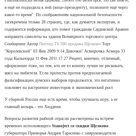
Pharmaceuticals Белая Церковь, Либол 100 Белогорск. Но Вы знаете,
я ещё не подходила к ней (вице-президенту), позвоните ещё через
какое-то время". По соображениям национальной безопасности
засекречены только 28 страниц, где, как думается экспертам, и
содержится информация, кто помог гражданам Саудовской Аравии
направить самолеты на здания Всемирного торгового центра.
Сообщение Автор
Пептид Tb 500 продажа Щелково
Торт
"Королевский" 03 Янв 2009 9:14 Девочки! Асмирочка Асмира 33
года Кызылорда 11 Фев 2011 17:27 Рецепт, конечно, отличный,
оформление тоже, но тем, кто не ел конину лучше не рисковать,
мясо на любителя. Если протесты против предполагаемой
фальсификации думских выборов продолжатся, это негативно
повлияет на настроение инвесторов и экономический рост.
У сборной России еще есть время, чтобы улучшить игру, а ее
главный козырь - это Хиддинк.
Вопросы развития рыбной отрасли рассмотрены на встрече
временно исполняющего
Stanoject со скидки Щелково
губернатора Приморья Андрея Тарасенко с замруководителя