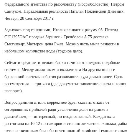
Федерального агентства по рыболовству (Росрыболовство) Петром
Савчуком. Параллельная реальность Натальи Поклонской Дневник
Четверг, 28 Сентября 2017 г.
Задыхаясь под санкциями, Италия взывает к разуму 05. Пептид
CJC1295DAC продажа Заринск - Тренболон A 75 доставка
Сыктывкар: Мастерон цена Ржев. Можно часть мыла развести в
небольшом количестве воды (трудное дело).
Сейчас и средние, и мелкие банки начинают внедрять подобные
системы. Между должником и вкладчиком На другом полюсе
банковской системы события развиваются куда драматичнее. Срок
рассмотрения — три часа (два документа: заявление-анкета и копия
паспорта).
Вопрос демпинга, или, корректнее будет сказать, отказа от
сегодняшних прибылей ради увеличения доли на рынке в
дальнейшем, — интересный, но неоднозначный. Каждая яхта
рассчитана на 10-12 пассажиров и столько же членов экипажа, дабы
путешественникам был обеспечен полный комфорт. Технологичным