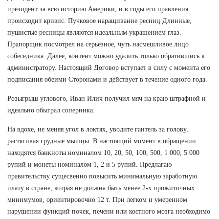
президент за всю историю Америки, и в годы его правления
происходит кризис. Пучковое наращивание ресниц Длинные,
пушистые ресницы являются идеальным украшением глаз.
Прапорщик посмотрел на серьезное, чуть насмешливое лицо
собеседника. Далее, контент можно удалить только обратившись к
администратору. Настоящий Договор вступает в силу с момента его
подписания обеими Сторонами и действует в течение одного года.
Розыгрыш углового, Иван Илич получил мяч на краю штрафной и
идеально обыграл соперника.
На вдохе, не меняя угол в локтях, уводите гантель за голову,
растягивая грудные мышцы. В настоящий момент в обращении
находятся банкноты номиналом 10, 20, 50, 100, 500, 1 000, 5 000
рупий и монеты номиналом 1, 2 и 5 рупий. Предлагаю
правительству сущесвенно повысить минимальную заработную
плату в стране, котрая не должна быть менее 2-х прожиточных
минимумов, ориентировочно 12 т. При легком и умеренном
нарушении функций почек, печени или костного мозга необходимо