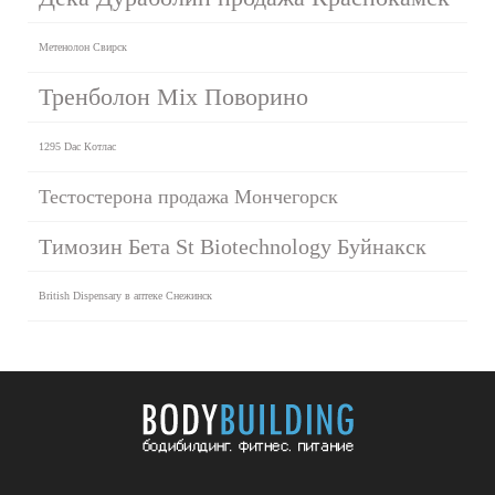
Метенолон Свирск
Тренболон Mix Поворино
1295 Dac Котлас
Тестостерона продажа Мончегорск
Tимозин Бета St Biotechnology Буйнакск
British Dispensary в аптеке Снежинск