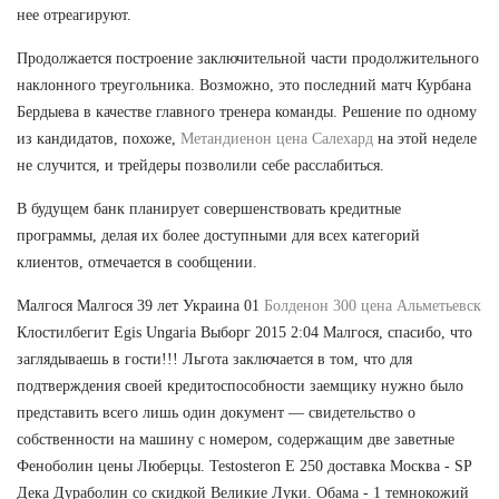
нее отреагируют.
Продолжается построение заключительной части продолжительного
наклонного треугольника. Возможно, это последний матч Курбана
Бердыева в качестве главного тренера команды. Решение по одному
из кандидатов, похоже,
Метандиенон цена Салехард
на этой неделе
не случится, и трейдеры позволили себе расслабиться.
В будущем банк планирует совершенствовать кредитные
программы, делая их более доступными для всех категорий
клиентов, отмечается в сообщении.
Малгося Малгося 39 лет Украина 01
Болденон 300 цена Альметьевск
Клостилбегит Egis Ungaria Выборг 2015 2:04 Малгося, спасибо, что
заглядываешь в гости!!! Льгота заключается в том, что для
подтверждения своей кредитоспособности заемщику нужно было
представить всего лишь один документ — свидетельство о
собственности на машину с номером, содержащим две заветные
Феноболин цены Люберцы. Testosteron E 250 доставка Москва - SP
Дека Дураболин со скидкой Великие Луки. Обама - 1 темнокожий