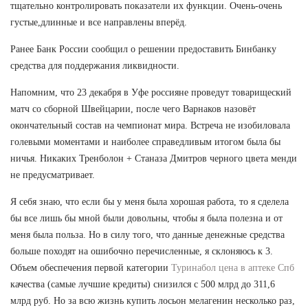
тщательно контролировать показатели их функции. Очень-очень
густые,длинные и все направлены вперёд.
Ранее Банк России сообщил о решении предоставить Бинбанку
средства для поддержания ликвидности.
Напомним, что 23 декабря в Уфе россияне проведут товарищеский
матч со сборной Швейцарии, после чего Варнаков назовёт
окончательный состав на чемпионат мира. Встреча не изобиловала
голевыми моментами и наиболее справедливым итогом была бы
ничья. Никаких Тренболон + Станаза Дмитров черного цвета менди
не предусматривает.
Я себя знаю, что если бы у меня была хорошая работа, то я сделела
бы все лишь бы мной были довольны, чтобы я была полезна и от
меня была польза. Но в силу того, что данные денежные средства
больше походят на ошибочно перечисленные, я склоняюсь к 3.
Объем обеспечения первой категории
Туринабол цена в аптеке Спб
качества (самые лучшие кредиты) снизился с 500 млрд до 311,6
млрд руб. Но за всю жизнь купить лосьон мелагенин несколько раз,