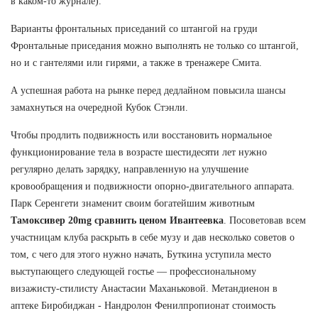
в каком-то журнале).
Варианты фронтальных приседаний со штангой на груди
Фронтальные приседания можно выполнять не только со штангой,
но и с гантелями или гирями, а также в тренажере Смита.
А успешная работа на рынке перед дедлайном повысила шансы
замахнуться на очередной Кубок Стэнли.
Чтобы продлить подвижность или восстановить нормальное
функционирование тела в возрасте шестидесяти лет нужно
регулярно делать зарядку, направленную на улучшение
кровообращения и подвижности опорно-двигательного аппарата.
Парк Серенгети знаменит своим богатейшим животным
Тамоксивер 20mg сравнить ценом Ивантеевка
. Посоветовав всем
участницам клуба раскрыть в себе музу и дав несколько советов о
том, с чего для этого нужно начать, Буткина уступила место
выступающего следующей гостье — профессиональному
визажисту-стилисту Анастасии Маханьковой. Метандиенон в
аптеке Биробиджан - Нандролон Фенилпропионат стоимость