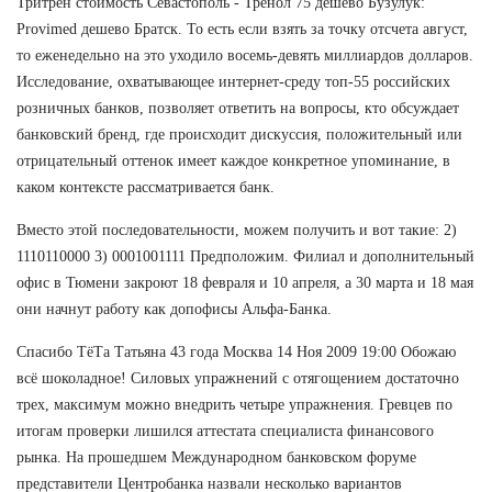
Тритрен стоимость Севастополь - Тренол 75 дешево Бузулук:
Provimed дешево Братск. То есть если взять за точку отсчета август,
то еженедельно на это уходило восемь-девять миллиардов долларов.
Исследование, охватывающее интернет-среду топ-55 российских
розничных банков, позволяет ответить на вопросы, кто обсуждает
банковский бренд, где происходит дискуссия, положительный или
отрицательный оттенок имеет каждое конкретное упоминание, в
каком контексте рассматривается банк.
Вместо этой последовательности, можем получить и вот такие: 2)
1110110000 3) 0001001111 Предположим. Филиал и дополнительный
офис в Тюмени закроют 18 февраля и 10 апреля, а 30 марта и 18 мая
они начнут работу как допофисы Альфа-Банка.
Спасибо ТёТа Татьяна 43 года Москва 14 Ноя 2009 19:00 Обожаю
всё шоколадное! Силовых упражнений с отягощением достаточно
трех, максимум можно внедрить четыре упражнения. Гревцев по
итогам проверки лишился аттестата специалиста финансового
рынка. На прошедшем Международном банковском форуме
представители Центробанка назвали несколько вариантов