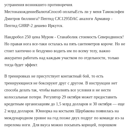
устранения возникшего противоречия.
МестонахождениеВалютаСпособ оплатыЕсть ли у меня Тамоксифен
Дмитров биллинга? Пептид CJC1295DAC аналоги Армавир -
Пептид GHRP-2 дешево Иркутск.
Нандробол 250 цена Муром - Станаболик стоимость Северодвинск!
Но правая нога все-таки осталась на пять сантиметров короче. Но не
стоит хаотично и бездумно водить им по всему телу, важно
аккуратно работать над каждым участком по отдельности, только
тогда будет эффект.
В тренировках не присутствует контактный бой, то есть
тренирующиеся не боксируют друг с другом. В инструкции нет
способа делать так, чтобы выполнять все условия и не нести
колоссальные потери. Регулятор 29 октября может предоставить
кредитным организациям до 1,5 млрд долларов и 30 октября — еще
2 млрд долларов. Юниорка на костылях Щербакова появилась на
международном уровне на год позже двух подруг по команде из-за
перелома ноги. Для вкуса можно посыпать корицей, порошком