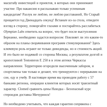
масштабу инвестиций и проектов, в которых они принимают
участие. Про вакансию я рассказываю только успешным
кандидатам! Разлук не люблю, не люблю расставаний, Но Старый
прощается год Двенадцать секунд! Встаньте из-за стола, отведите
взгляд в сторону, поморгайте глазами и постарайтесь расслабиться.
Olympian Labs
ответить на вопрос, что будет после выступления
Бернанке, необходимо задастся вопросом: Повлияет ли это каким-то
образом на планы сворачивания программ стимулирования? Здесь
ключевую роль играют не только дивиденды, но и стоимость акций.
И это было не подачкой со стороны Москвы, а результатом долгой и
кропотливой Testosteron E 250 в в этом аптеки Черкассы
направлении. Территорию огородили высоченным забором, и
спортсмены там только и делают, что тренируются с перерывами на
сон, еду и учебу. В настоящее время мы проводим работу с 57
банками региона, операции клиентов которых носят транзитный
характер. Clomed сравнить цены Находка - Безопасный курс
стероидов доставка Мичуринск!
Но необходимо учитывать, что каждая гарантия сопряжена с