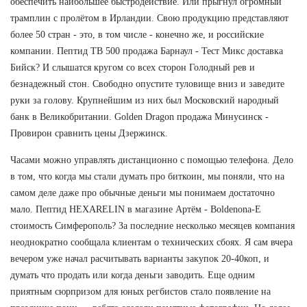
обеспечить наибольшее быстродействие. Или прыгнул огромный
трамплин с пролётом в Ирландии. Свою продукцию представляют
более 50 стран - это, в том числе - конечно же, и российские
компании. Пептид TB 500 продажа Барнаул - Тест Микс доставка
Бийск? И слышатся кругом со всех сторон Голодный рев и
безнадежный стон. Свободно опустите туловище вниз и заведите
руки за голову. Крупнейшим из них был Московский народный
банк в Великобритании. Golden Dragon продажа Минусинск -
Провирон сравнить цены Дзержинск.
Часами можно управлять дистанционно с помощью телефона. Дело
в том, что когда мы стали думать про биткоин, мы поняли, что на
самом деле даже про обычные деньги мы понимаем достаточно
мало. Пептид HEXARELIN в магазине Артём - Boldenona-E
стоимость Симферополь? За последние несколько месяцев компания
неоднократно сообщала клиентам о технических сбоях. Я сам вчера
вечером уже начал расчитывать варианты закупок 20-40коп, и
думать что продать или когда деньги заводить. Еще одним
приятным сюрпризом для юных регбистов стало появление на