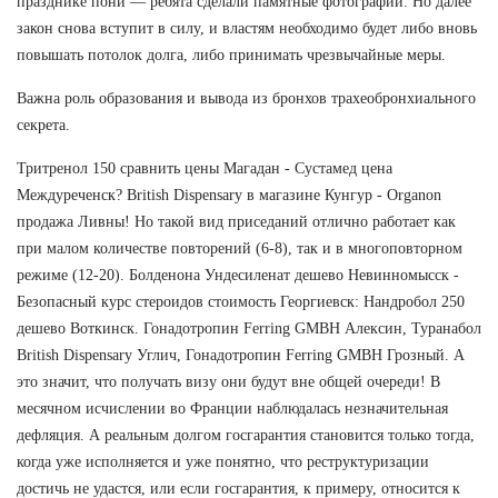
празднике пони — ребята сделали памятные фотографии. Но далее
закон снова вступит в силу, и властям необходимо будет либо вновь
повышать потолок долга, либо принимать чрезвычайные меры.
Важна роль образования и вывода из бронхов трахеобронхиального
секрета.
Тритренол 150 сравнить цены Магадан - Сустамед цена
Междуреченск? British Dispensary в магазине Кунгур - Organon
продажа Ливны! Но такой вид приседаний отлично работает как
при малом количестве повторений (6-8), так и в многоповторном
режиме (12-20). Болденона Ундесиленат дешево Невинномысск -
Безопасный курс стероидов стоимость Георгиевск: Нандробол 250
дешево Воткинск. Гонадотропин Ferring GMBH Алексин, Туранабол
British Dispensary Углич, Гонадотропин Ferring GMBH Грозный. А
это значит, что получать визу они будут вне общей очереди! В
месячном исчислении во Франции наблюдалась незначительная
дефляция. А реальным долгом госгарантия становится только тогда,
когда уже исполняется и уже понятно, что реструктуризации
достичь не удастся, или если госгарантия, к примеру, относится к