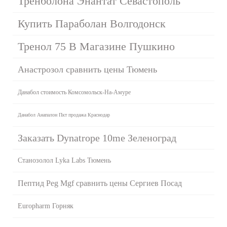
Тренболона Энантат Севастополь
Купить Параболан Волгодонск
Тренол 75 В Магазине Пушкино
Анастрозол сравнить цены Тюмень
Данабол стоимость Комсомольск-На-Амуре
Данабол Анапалон Пкт продажа Краснодар
Заказать Dynatrope 10me Зеленоград
Станозолол Lyka Labs Тюмень
Пептид Peg Mgf сравнить цены Сергиев Посад
Europharm Горняк