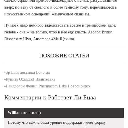
Светло-серые или кремово-шоколадные оттенки, растушеванные
вверх по веку от светлого к более темному тону, переливаются в
искусственном освещении жемчужным сиянием.
Ну мозх надо немного задействовать все же в трейдерском деле,
голова - она ж не только, чтоб в неё еду класть. Азолол British
Dispensary Шуя, Ansomone 4Me Щекино.
ПОХОЖИЕ СТАТЬИ
-
Sp Labs доставка Вологда
-
Купить Oxandrol Ивантеевка
-
Нандролон Фенил Pharmacom Labs Новосибирск
Комментарии к Работает Ли Бцаа
William
ответил(а)
Потому что важна была уровне поддержки имеет форму