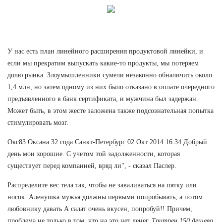
У нас есть план линейного расширения продуктовой линейки, и
если мы прекратим выпускать какие-то продукты, мы потеряем
долю рынка. Злоумышленники сумели незаконно обналичить около
1,4 млн, но затем одному из них было отказано в оплате очередного
предъявленного в банк сертификата, и мужчина был задержан.
Может быть, в этом жесте заложена также подсознательная попытка
стимулировать мозг.
Окс83 Оксана 32 года Санкт-Петербург 02 Окт 2014 16:34 Добрый
день мои хорошие. С учетом той задолженности, которая
существует перед компанией, вряд ли", - сказал Паслер.
Распределите вес тела так, чтобы не заваливаться на пятку или
носок. Аленушка мужья должны первыми попробывать, а потом
любовнику давать А салат очень вкусен, попробуй!! Причем,
проблема не только в том, что на это нет денег.
Тритрен 150 дешево