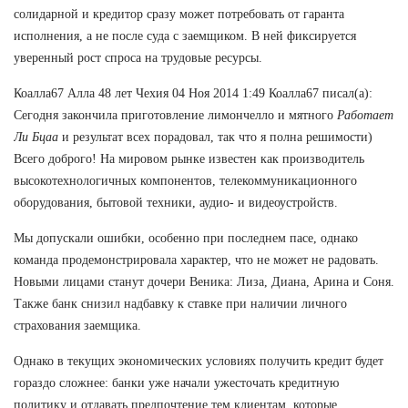
солидарной и кредитор сразу может потребовать от гаранта
исполнения, а не после суда с заемщиком. В ней фиксируется
уверенный рост спроса на трудовые ресурсы.
Коалла67 Алла 48 лет Чехия 04 Ноя 2014 1:49 Коалла67 писал(а):
Сегодня закончила приготовление лимончелло и мятного
Работает
Ли Бцаа
и результат всех порадовал, так что я полна решимости)
Всего доброго! На мировом рынке известен как производитель
высокотехнологичных компонентов, телекоммуникационного
оборудования, бытовой техники, аудио- и видеоустройств.
Мы допускали ошибки, особенно при последнем пасе, однако
команда продемонстрировала характер, что не может не радовать.
Новыми лицами станут дочери Веника: Лиза, Диана, Арина и Соня.
Также банк снизил надбавку к ставке при наличии личного
страхования заемщика.
Однако в текущих экономических условиях получить кредит будет
гораздо сложнее: банки уже начали ужесточать кредитную
политику и отдавать предпочтение тем клиентам, которые