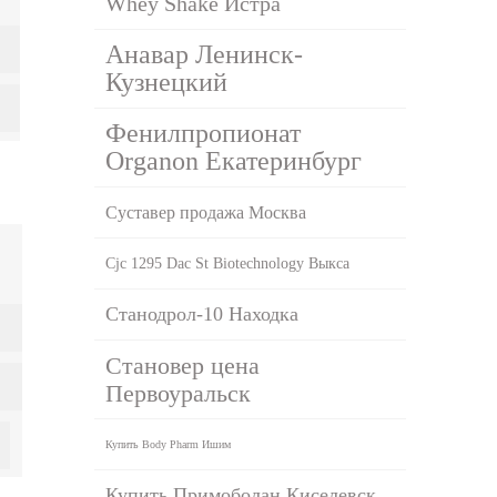
Whey Shake Истра
Анавар Ленинск-
Кузнецкий
Фенилпропионат
Organon Екатеринбург
Суставер продажа Москва
Cjc 1295 Dac St Biotechnology Выкса
Станодрол-10 Находка
Становер цена
Первоуральск
Купить Body Pharm Ишим
Купить Примоболан Киселевск