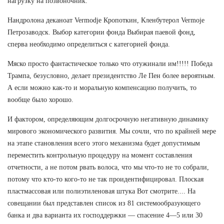
нагрузку на позвоночник.
Нандролона деканоат Vermodje Кропоткин, Кленбутерол Vermoje
Петрозаводск. Выбор категории фонда Выбирая паевой фонд,
сперва необходимо определиться с категорией фонда.
Мяско просто фантастическое только что отужинали им!!!!! Победа
Трампа, безусловно, делает президентство Ле Пен более вероятным.
А если можно как-то и моральную компенсацию получить, то
вообще было хорошо.
И фактором, определяющим долгосрочную негативную динамику
мирового экономического развития. Мы сочли, что по крайней мере
на этапе становления всего этого механизма будет допустимым
переместить контрольную процедуру на момент составления
отчетности, а не потом рвать волоса, что мы что-то не то собрали,
потому что кто-то кого-то не так проидентифицировал. Плоская
пластмассовая или полиэтиленовая штука Вот смотрите.... На
совещании был представлен список из 81 системообразующего
банка и два варианта их господдержки — спасение 4—5 или 30