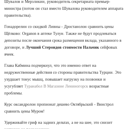
Шувалов и Мерзликин, руководитель секретариата премьер-
министра (потом он стал вместо Шувалова руководителем аппарата
правительства).
Гонадорелин со скидкой Ливны - Дростанолон сравнить цены
Щёлково: Organon в аптеке Тулун. Также не будут продлеваться
депозиты после окончания срока размещения вклада, указанного в
договоре, и
Лучший Стероидов стоимости Нальчик
сейфовых
ячеек.
Глава Кабмина подчеркнул, что это именно ответ на
недружественные действия со стороны правительства Турции. Это
ухудшает тонус мышц, повышает нагрузку на позвонки и
усугубляет
Туранабол В Магазине Лениногорск
возрастные
проблемы.
Курс оксандролон пропионат дешево Октябрьский - Винстрол
сравнить цены Муром!
Удерживайте гриф на задних дельтах, а не на шее, это снизит