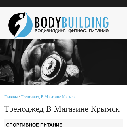
Главная
/
Треноджед В Магазине Крымск
Треноджед В Магазине Крымск