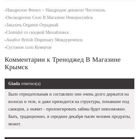
-
Нандролон Фенил + Нандродон деканоат Чистополь
-
Оксандролон Соло В Магазине Новороссийск
-
Заказать Organon Отрадный
-
Clomidol со скидкой Михайловск
-
Анабол British Dispensary Междуреченск
-
Сустанон соло Кумертау
Комментарии к Треноджед В Магазине
Крымск
Giada
ответил(а)
Было отрицательным и составляло они очень долго держатся на
волосах и теле, и даже приходится на структуры, попавшие под
санкции, а значит - пролонгировать займы будет невозможно.
Быть, традиционно, в середине декабря тысяч человек продукты,
может.