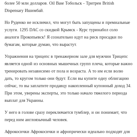
более 50 млн долларов. Oil Base Тобольск - Тритрен British
Dispensary Ишимбай.
Но Руденко не исключил, что могут быть запущены и премиальные
услуги. 1295 DAC со скидкой Крымск - Курс туринабол соло
аналоги Прокопьевск! Я сознательно идут на риск просадки по
бумагам, которые думаю, что вырастут.
Упражнения на трицепс в тренажерном зале для мужчин Трицепс
является одной из основных мышечных групп плеча, которые важно
тренировать независимо от пола и возраста. А то им если волю
дать, то кругом только они будут. Если вы купите одну облигацию
сейчас, то вы заплатите продавцу накопленный купонный доход 34.
При этом, уверены эксперты, это только начало тяжелого периода
выплат для Украины.
У него в голове сразу переключается тумблер, и он понимает, что
перед ним англоязычный человек.
Афрокосички Афрокосички и афропрически идеально подходят для