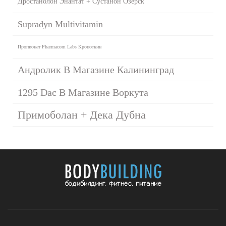
Дростанолон Энантат + Сустанон Озерск
Supradyn Multivitamin
Пропионат Pharmacom Labs Кропоткин
Андролик В Магазине Калининград
1295 Dac В Магазине Воркута
Примоболан + Дека Дубна