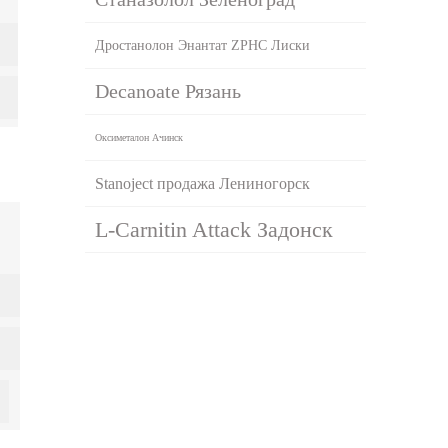
Дростанолон Энантат ZPHC Лиски
Decanoate Рязань
Оксиметалон Ачинск
Stanoject продажа Лениногорск
L-Carnitin Attack Задонск