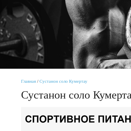
Главная
/
Сустанон соло Кумертау
Сустанон соло Кумерт