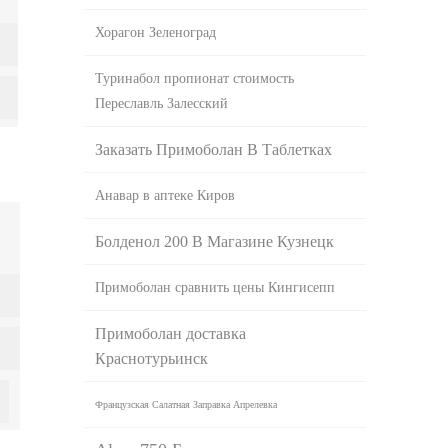
Хорагон Зеленоград
Туринабол пропионат стоимость
Переславль Залесский
Заказать Примоболан В Таблетках
Анавар в аптеке Киров
Болденол 200 В Магазине Кузнецк
Примоболан сравнить цены Кингисепп
Примоболан доставка
Краснотурьинск
Французская Салатная Заправка Апрелевка