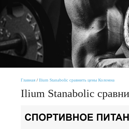
Главная
/
Ilium Stanabolic сравнить цены Коломна
Ilium Stanabolic срав