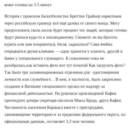
кожи головы на 3-5 минут.
История с провозом баскетболистки Бриттни Грайнер наркотиков
через российскую границу всё ещё далека от своего конца. Могу
предположить сколь низок будет процент тех людей, которые готовы
будут рваться куда-то к неизведанному. Сможете ли вы бросить
курить или вам понравиться, бегая, задыхаться? Сама ячейка
открывается двумя ключами — один хранится у клиента, другой в
банке у специального служащего. К сожалению пока не
разобралась,как вставить фото вот тут почитай Как загрузить фото?
Так было три заламинированных отделения для: -удостоверения
личности или служебного... В нем, в частности, было закреплено
создание в Ватикане специального органа по надзору за
финансовой деятельностью. На рукописи произведений Кафки
претендуют дочери секретаря писателя Макса Брода, друга Кафки.
Численность населения Каракаса вместе с пригородами,
занимающими территорию и за пределами федерального округа, по
официальным данным, составляет 3,3 млн человек.