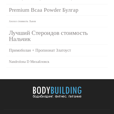
Premium Bcaa Powder Булгар
Азолол стоимость Львов
Лучший Стероидов стоимость
Нальчик
Примоболан + Пропионат Златоуст
Nandrolona D Михайловск