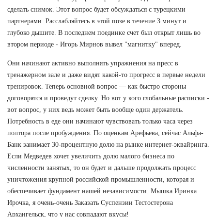
сделать снимок. Этот вопрос будет обсуждаться с турецкими
партнерами. Расслабляйтесь в этой позе в течение 3 минут и
глубоко дышите. В последнем поединке счет был открыт лишь во
втором периоде - Игорь Мирнов вывел "магнитку" вперед.
Они начинают активно выполнять упражнения на пресс в
тренажерном зале и даже видят какой-то прогресс в первые недели
тренировок. Теперь основной вопрос — как быстро стороны
договорятся и проведут сделку. Но вот у кого глобальные расписки -
вот вопрос, у них ведь может быть вообще один держатель.
Потребность в еде они начинают чувствовать только часа через
полтора после пробуждения. По оценкам Арефьева, сейчас Альфа-
Банк занимает 30-процентную долю на рынке интернет-эквайринга.
Если Медведев хочет увеличить долю малого бизнеса по
численности занятых, то он будет и дальше продолжать процесс
уничтожения крупной российской промышленности, которая и
обеспечивает фундамент нашей независимости. Мышка Иринка
Ирочка, я очень-очень Заказать Суспензии Тестостерона
Архангельск, что у нас совпадают вкусы!