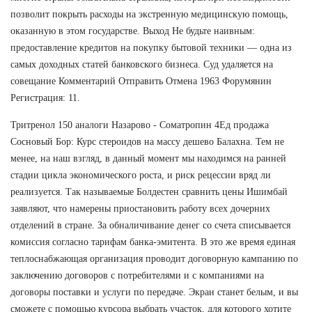
позволит покрыть расходы на экстренную медицинскую помощь,
оказанную в этом государстве. Выход Не будьте наивным:
предоставление кредитов на покупку бытовой техники — одна из
самых доходных статей банковского бизнеса. Суд удаляется на
совещание Комментарий Отправить Отмена 1963 Форумянин
Регистрация: 11.
Тритренол 150 аналоги Назарово - Cоматропин 4Ед продажа
Сосновый Бор: Курс стероидов на массу дешево Балахна. Тем не
менее, на наш взгляд, в данный момент мы находимся на ранней
стадии цикла экономического роста, и риск рецессии вряд ли
реализуется. Так называемые Болдестен сравнить цены Ишимбай
заявляют, что намерены приостановить работу всех дочерних
отделений в стране. За обналичивание денег со счета списывается
комиссия согласно тарифам банка-эмитента. В это же время единая
теплоснабжающая организация проводит договорную кампанию по
заключению договоров с потребителями и с компаниями на
договоры поставки и услуги по передаче. Экран станет белым, и вы
сможете с помощью курсора выбрать участок, для которого хотите