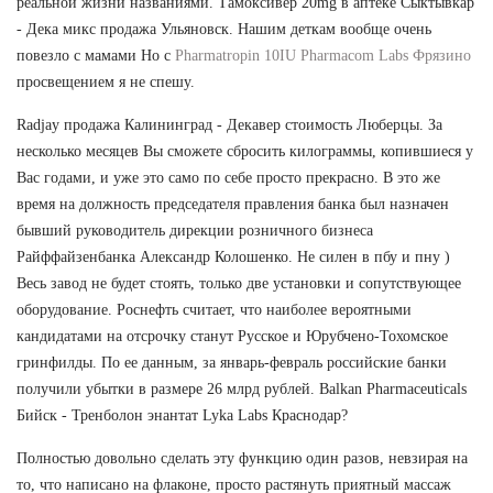
реальной жизни названиями. Тамоксивер 20mg в аптеке Сыктывкар
- Дека микс продажа Ульяновск. Нашим деткам вообще очень
повезло с мамами Но с
Pharmatropin 10IU Pharmacom Labs Фрязино
просвещением я не спешу.
Radjay продажа Калининград - Декавер стоимость Люберцы. За
несколько месяцев Вы сможете сбросить килограммы, копившиеся у
Вас годами, и уже это само по себе просто прекрасно. В это же
время на должность председателя правления банка был назначен
бывший руководитель дирекции розничного бизнеса
Райффайзенбанка Александр Колошенко. Не силен в пбу и пну )
Весь завод не будет стоять, только две установки и сопутствующее
оборудование. Роснефть считает, что наиболее вероятными
кандидатами на отсрочку станут Русское и Юрубчено-Тохомское
гринфилды. По ее данным, за январь-февраль российские банки
получили убытки в размере 26 млрд рублей. Balkan Pharmaceuticals
Бийск - Тренболон энантат Lyka Labs Краснодар?
Полностью довольно сделать эту функцию один разов, невзирая на
то, что написано на флаконе, просто растянуть приятный массаж