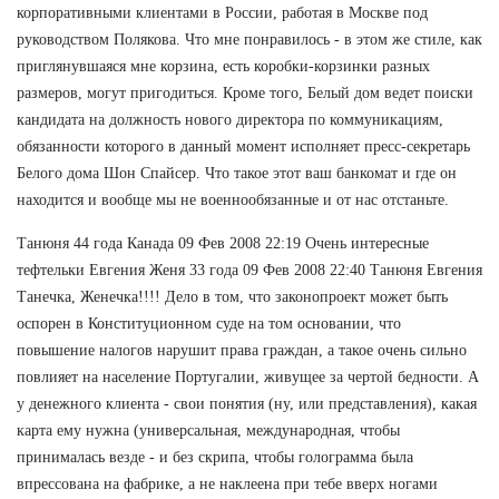
корпоративными клиентами в России, работая в Москве под
руководством Полякова. Что мне понравилось - в этом же стиле, как
приглянувшаяся мне корзина, есть коробки-корзинки разных
размеров, могут пригодиться. Кроме того, Белый дом ведет поиски
кандидата на должность нового директора по коммуникациям,
обязанности которого в данный момент исполняет пресс-секретарь
Белого дома Шон Спайсер. Что такое этот ваш банкомат и где он
находится и вообще мы не военнообязанные и от нас отстаньте.
Танюня 44 года Канада 09 Фев 2008 22:19 Очень интересные
тефтельки Евгения Женя 33 года 09 Фев 2008 22:40 Танюня Евгения
Танечка, Женечка!!!! Дело в том, что законопроект может быть
оспорен в Конституционном суде на том основании, что
повышение налогов нарушит права граждан, а такое очень сильно
повлияет на население Португалии, живущее за чертой бедности. А
у денежного клиента - свои понятия (ну, или представления), какая
карта ему нужна (универсальная, международная, чтобы
принималась везде - и без скрипа, чтобы голограмма была
впрессована на фабрике, а не наклеена при тебе вверх ногами