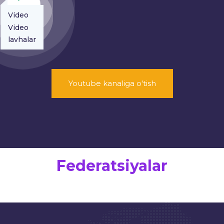
Video
lavhalar
Video
lavhalar
Youtube kanaliga o'tish
Federatsiyalar