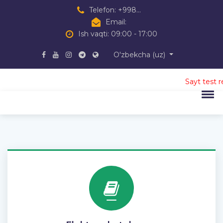
Telefon:
+998...
Email:
Ish vaqti: 09:00 - 17:00
O'zbekcha ‎(uz)‎
Sayt test rej